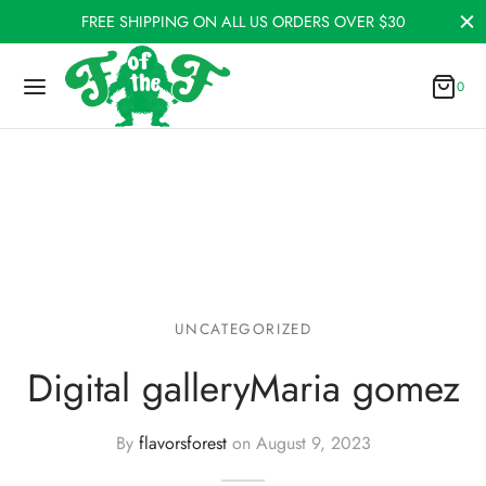
FREE SHIPPING ON ALL US ORDERS OVER $30
0
Cart
0
Updating…
No products in the cart.
Continue Shopping
UNCATEGORIZED
Digital galleryMaria gomez
By
flavorsforest
on
August 9, 2023