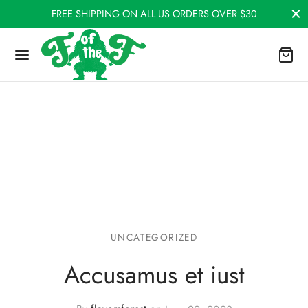
FREE SHIPPING ON ALL US ORDERS OVER $30
UNCATEGORIZED
Accusamus et iust