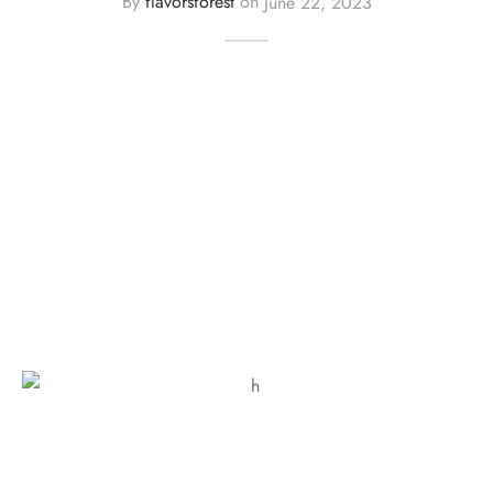
By
flavorsforest
on
June 22, 2023